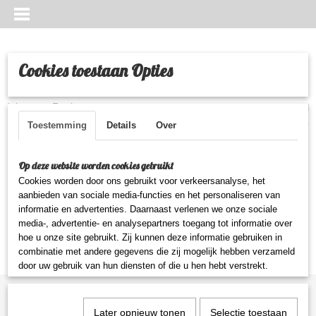
Cookies toestaan Opties
Inloggen
Registreren
UW WINKELWAGEN
Geen producten
(0)
Toestemming
Details
Over
Helaas bevinden er zich in deze categorie nog geen producten.
Op deze website worden cookies gebruikt
Cookies worden door ons gebruikt voor verkeersanalyse, het
Probeert u het later nog eens!
aanbieden van sociale media-functies en het personaliseren van
informatie en advertenties. Daarnaast verlenen we onze sociale
media-, advertentie- en analysepartners toegang tot informatie over
hoe u onze site gebruikt. Zij kunnen deze informatie gebruiken in
combinatie met andere gegevens die zij mogelijk hebben verzameld
door uw gebruik van hun diensten of die u hen hebt verstrekt.
Informatie
Later opnieuw tonen
Selectie toestaan