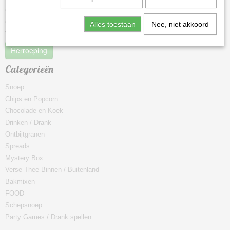
Contact
Over ons
Alles toestaan
Nee, niet akkoord
Voorwaarden
Herroeping
Categorieën
Snoep
Chips en Popcorn
Chocolade en Koek
Drinken / Drank
Ontbijtgranen
Spreads
Mystery Box
Verse Thee Binnen / Buitenland
Bakmixen
FOOD
Schepsnoep
Party Games / Drank spellen